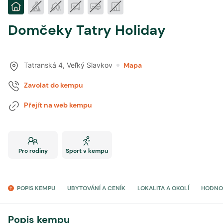
Domčeky Tatry Holiday
Tatranská 4
,
Veľký Slavkov
Mapa
Zavolat do kempu
Přejít na web kempu
Pro rodiny
Sport v kempu
POPIS KEMPU
UBYTOVÁNÍ A CENÍK
LOKALITA A OKOLÍ
HODNO
Popis kempu