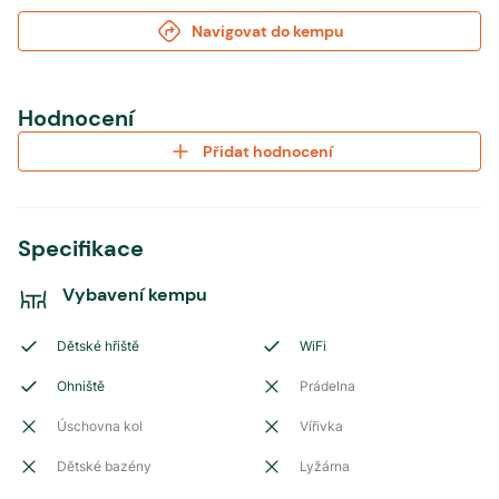
Navigovat do kempu
Hodnocení
Přidat hodnocení
Specifikace
Vybavení kempu
Dětské hřiště
WiFi
Ohniště
Prádelna
Úschovna kol
Vířivka
Dětské bazény
Lyžárna