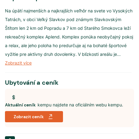
Na úpätí najmenších a najkrajších veľhôr na svete vo Vysokých
Tatrách, v obci Veľký Slavkov pod známym Slavkovským
Štítom len 2 km od Popradu a 7 km od Starého Smokovca leží
rekreačný komplex Aplend. Komplex ponúka neobyčajný pokoj
a relax, ale jeho poloha ho predurčuje aj na bohaté športové
vyžitie pre aktívny druh dovolenky. V blízkosti areálu je
...
Zobrazit více
Ubytování a ceník
Aktuální ceník
kempu najdete na oficiálním webu kempu.
Zobrazit ceník