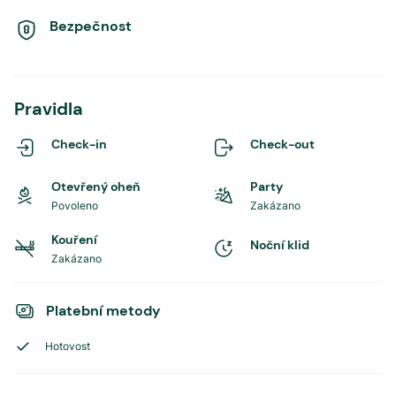
Bezpečnost
Pravidla
Check-in
Check-out
Otevřený oheň
Party
Povoleno
Zakázano
Kouření
Noční klid
Zakázano
Platební metody
Hotovost