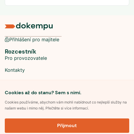
Přihlášení pro majitele
Rozcestník
Pro provozovatele
Kontakty
Sociální sítě
Cookies až do stanu? Sem s nimi.
Cookies používáme, abychom vám mohli nabídnout co nejlepší služby na
našem webu i mimo něj. Přečtěte si více informací.
©
2026
Dokempu.cz. Všechna práva vyhrazena.
Přijmout
Obchodní podmínky
Zpracování osobních údajů