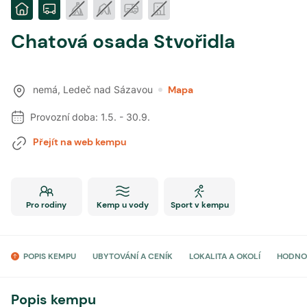
Chatová osada Stvořidla
nemá
,
Ledeč nad Sázavou
Mapa
Provozní doba:
1.5.
-
30.9.
Přejít na web kempu
Pro rodiny
Kemp u vody
Sport v kempu
POPIS KEMPU
UBYTOVÁNÍ A CENÍK
LOKALITA A OKOLÍ
HODNO
Popis kempu