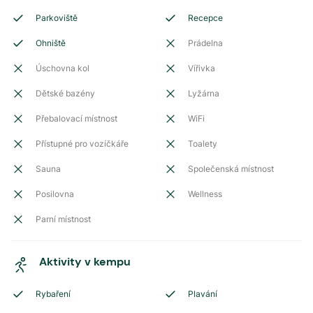
Parkoviště
Recepce
Ohniště
Prádelna
Úschovna kol
Vířivka
Dětské bazény
Lyžárna
Přebalovací místnost
WiFi
Přístupné pro vozíčkáře
Toalety
Sauna
Společenská místnost
Posilovna
Wellness
Parní místnost
Aktivity v kempu
Rybaření
Plavání