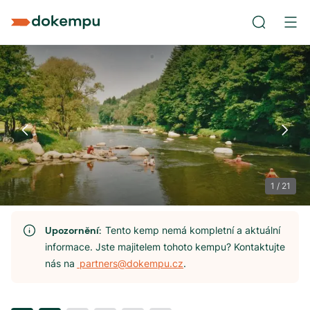
1
/
21
Upozornění:
Tento kemp nemá kompletní a aktuální
informace. Jste majitelem tohoto kempu? Kontaktujte
nás na
partners@dokempu.cz
.