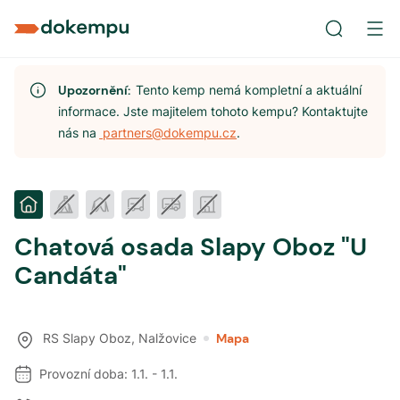
Upozornění:
Tento kemp nemá kompletní a aktuální
informace. Jste majitelem tohoto kempu? Kontaktujte
nás na
partners@dokempu.cz
.
Chatová osada Slapy Oboz "U
Candáta"
RS Slapy Oboz
,
Nalžovice
Mapa
Provozní doba:
1.1.
-
1.1.