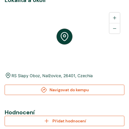
Lokalita a okolí
RS Slapy Oboz
,
Nalžovice
,
26401
,
Czechia
Navigovat do kempu
Hodnocení
Přidat hodnocení