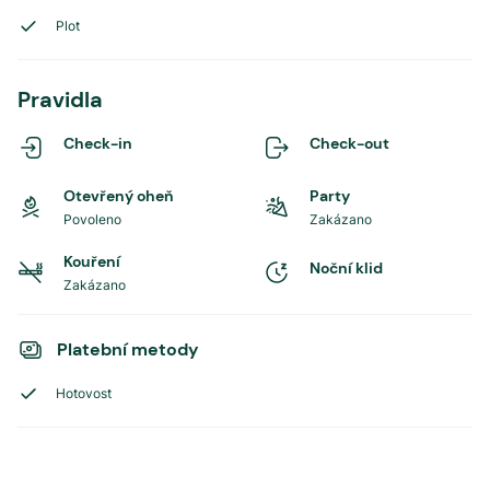
Plot
Pravidla
Check-in
Check-out
Otevřený oheň
Party
Povoleno
Zakázano
Kouření
Noční klid
Zakázano
Platební metody
Hotovost