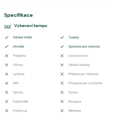
Specifikace
Vybavení kempu
Dětské hřiště
Toalety
Ohniště
Společenská místnost
Prádelna
Úschovna kol
Vířivka
Dětské bazény
Lyžárna
Přebalovací místnost
WiFi
Přístupné pro vozíčkáře
Sprchy
Sauna
Parkoviště
Recepce
Posilovna
Wellness