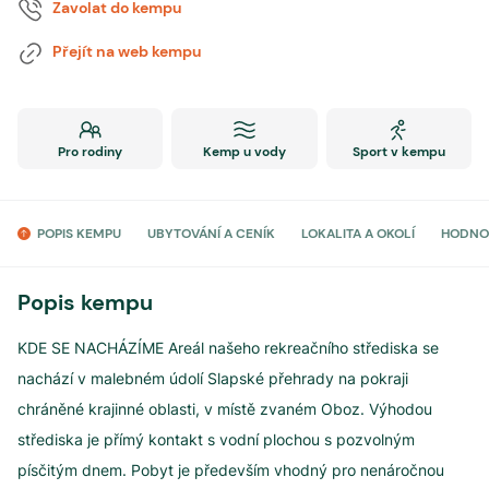
Zavolat do kempu
Přejít na web kempu
Pro rodiny
Kemp u vody
Sport v kempu
POPIS KEMPU
UBYTOVÁNÍ A CENÍK
LOKALITA A OKOLÍ
HODNO
Popis kempu
KDE SE NACHÁZÍME Areál našeho rekreačního střediska se
nachází v malebném údolí Slapské přehrady na pokraji
chráněné krajinné oblasti, v místě zvaném Oboz. Výhodou
střediska je přímý kontakt s vodní plochou s pozvolným
písčitým dnem. Pobyt je především vhodný pro nenáročnou