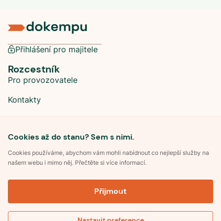
Přihlášení pro majitele
Rozcestník
Pro provozovatele
Kontakty
Sociální sítě
Cookies až do stanu? Sem s nimi.
Cookies používáme, abychom vám mohli nabídnout co nejlepší služby na
našem webu i mimo něj. Přečtěte si více informací.
©
2026
Dokempu.cz. Všechna práva vyhrazena.
Přijmout
Obchodní podmínky
Zpracování osobních údajů
Souhlas se zpracováním osobních údajů
Pravidla soutěže Kemp roku
Nastavit preference