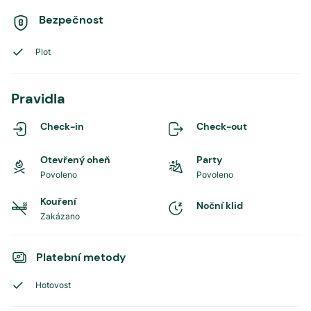
Bezpečnost
Plot
Pravidla
Check-in
Check-out
Otevřený oheň
Party
Povoleno
Povoleno
Kouření
Noční klid
Zakázano
Platební metody
Hotovost