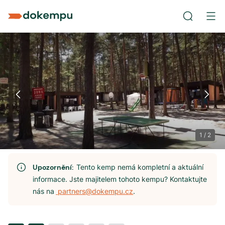
1
/
2
Upozornění:
Tento kemp nemá kompletní a aktuální
informace. Jste majitelem tohoto kempu? Kontaktujte
nás na
partners@dokempu.cz
.