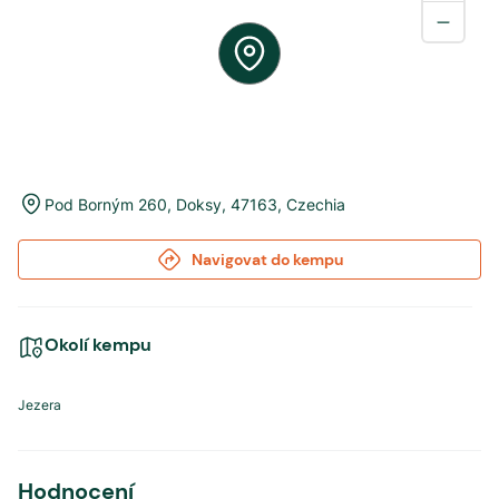
Pod Borným 260
,
Doksy
,
47163
,
Czechia
Navigovat do kempu
Okolí kempu
Jezera
Hodnocení