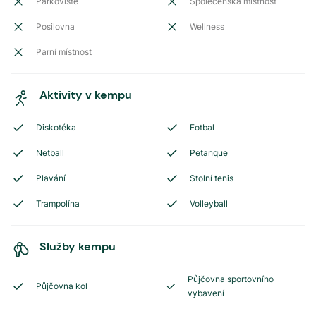
Parkoviště
Společenská místnost
Posilovna
Wellness
Parní místnost
Aktivity v kempu
Diskotéka
Fotbal
Netball
Petanque
Plavání
Stolní tenis
Trampolína
Volleyball
Služby kempu
Půjčovna sportovního
Půjčovna kol
vybavení