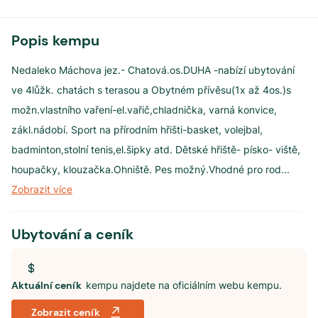
Popis kempu
Nedaleko Máchova jez.- Chatová.os.DUHA -nabízí ubytování
ve 4lůžk. chatách s terasou a Obytném přívěsu(1x až 4os.)s
možn.vlastního vaření-el.vařič,chladnička, varná konvice,
zákl.nádobí. Sport na přírodním hřišti-basket, volejbal,
badminton,stolní tenis,el.šipky atd. Dětské hřiště- písko- viště,
houpačky, klouzačka.Ohniště. Pes možný.Vhodné pro rod
...
Zobrazit více
Ubytování a ceník
Aktuální ceník
kempu najdete na oficiálním webu kempu.
Zobrazit ceník