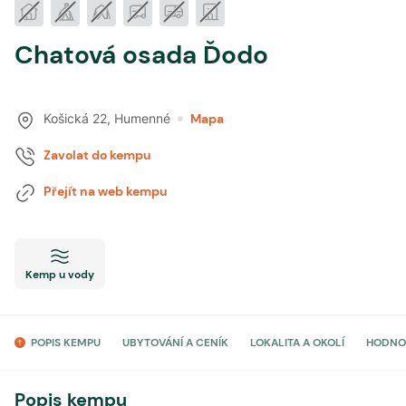
Chatová osada Ďodo
Košická 22
,
Humenné
Mapa
Zavolat do kempu
Přejít na web kempu
Kemp u vody
POPIS KEMPU
UBYTOVÁNÍ A CENÍK
LOKALITA A OKOLÍ
HODNO
Popis kempu