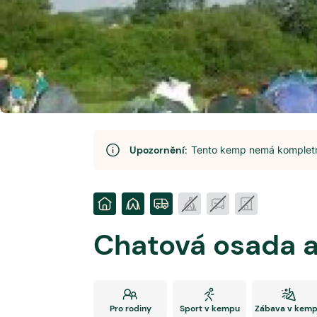
Upozornění:
Tento kemp nemá kompletní
Chatová osada 
Pro rodiny
Sport v kempu
Zábava v kem