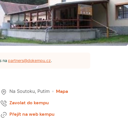
s na
partners@dokempu.cz
.
Na Soutoku
,
Putim
Mapa
Zavolat do kempu
Přejít na web kempu