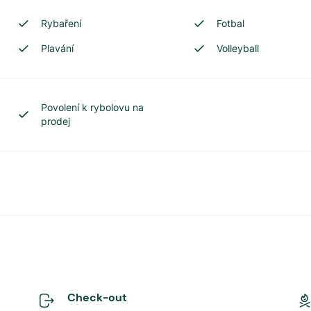
Rybaření
Fotbal
Plavání
Volleyball
Povolení k rybolovu na
prodej
Check-out