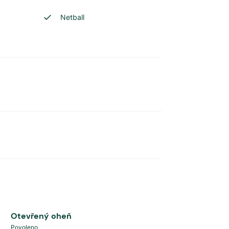
Netball
Otevřený oheň
Povoleno