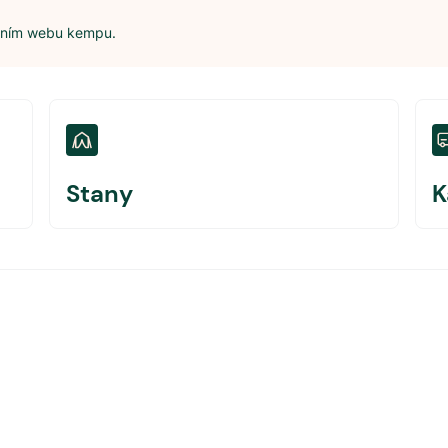
álním webu kempu.
Stany
K