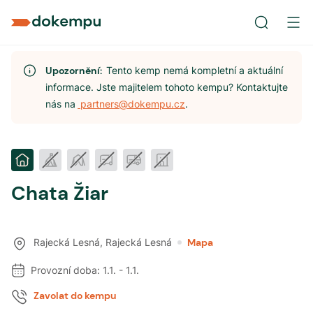
Upozornění:
Tento kemp nemá kompletní a aktuální
informace. Jste majitelem tohoto kempu? Kontaktujte
nás na
partners@dokempu.cz
.
Chata Žiar
Rajecká Lesná
,
Rajecká Lesná
Mapa
Provozní doba:
1.1.
-
1.1.
Zavolat do kempu