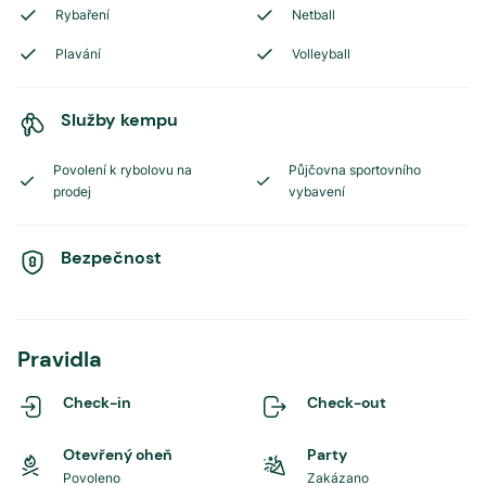
Rybaření
Netball
Plavání
Volleyball
Služby kempu
Povolení k rybolovu na
Půjčovna sportovního
prodej
vybavení
Bezpečnost
Pravidla
Check-in
Check-out
Otevřený oheň
Party
Povoleno
Zakázano