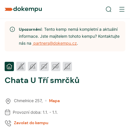
Upozornění:
Tento kemp nemá kompletní a aktuální
informace. Jste majitelem tohoto kempu? Kontaktujte
nás na
partners@dokempu.cz
.
Chata U Tří smrčků
Chmelnice 257
,
Mapa
Provozní doba:
1.1.
-
1.1.
Zavolat do kempu