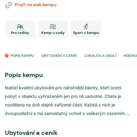
Přejít na web kempu
Pro rodiny
Kemp u vody
Sport v kempu
POPIS KEMPU
UBYTOVÁNÍ A CENÍK
LOKALITA A OKOLÍ
HODNO
Popis kempu
Nabízí kvalitní ubytování pro náročnější klienty, kteří ocení
pobyt v objektu vyhrazeném jen pro ně samotné. Chata je
rozdělena na dvě stejně zařízené části. Každá z nich je
dvoupodlažní a má samostatný vchod s veškerým zázemím.
...
Ubytování a ceník