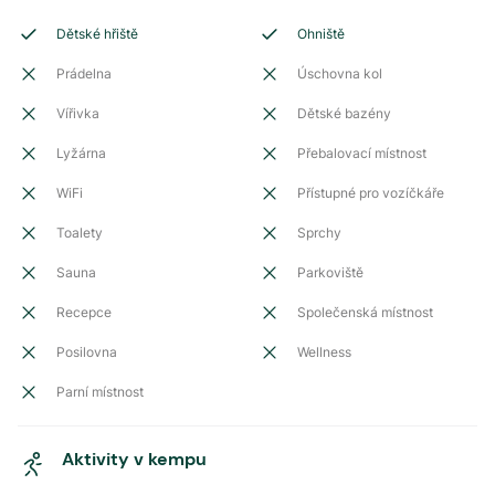
Dětské hřiště
Ohniště
Prádelna
Úschovna kol
Vířivka
Dětské bazény
Lyžárna
Přebalovací místnost
WiFi
Přístupné pro vozíčkáře
Toalety
Sprchy
Sauna
Parkoviště
Recepce
Společenská místnost
Posilovna
Wellness
Parní místnost
Aktivity v kempu