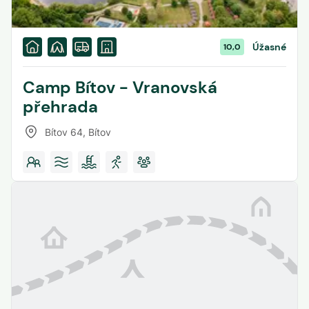
Úžasné
10,0
Camp Bítov - Vranovská
přehrada
Bítov 64
,
Bítov