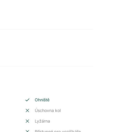
Ohniště
Úschovna kol
Lyžárna
Přístupné pro vozíčkáře