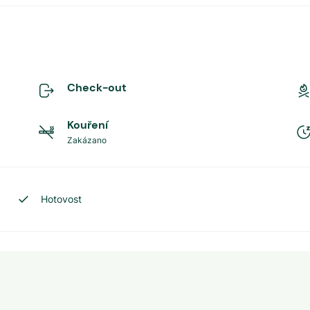
Check-out
Kouření
Zakázano
Hotovost