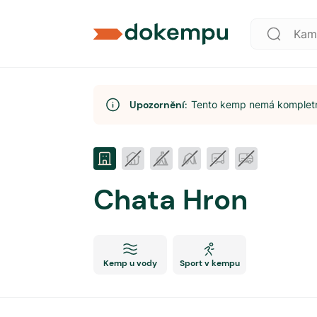
Upozornění:
Tento kemp nemá kompletní
Chata Hron
Kemp u vody
Sport v kempu