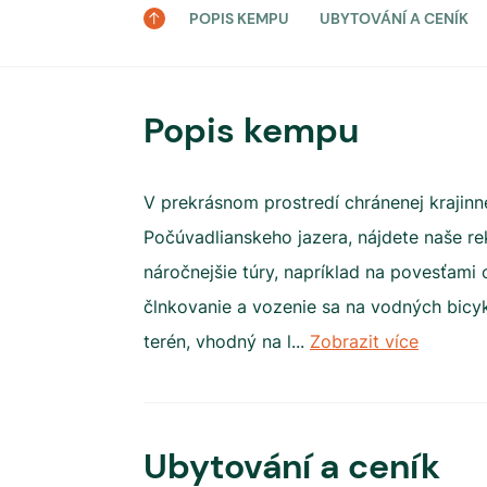
POPIS KEMPU
UBYTOVÁNÍ A CENÍK
Popis kempu
V prekrásnom prostredí chránenej krajinn
Počúvadlianskeho jazera, nájdete naše rek
náročnejšie túry, napríklad na povesťami o
člnkovanie a vozenie sa na vodných bicy
terén, vhodný na l
...
Zobrazit více
Ubytování a ceník