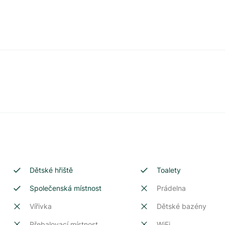
Dětské hřiště
Toalety
Společenská místnost
Prádelna
Vířivka
Dětské bazény
Přebalovací místnost
WiFi