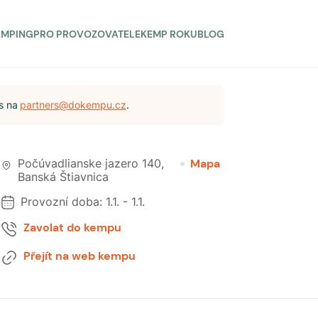
AMPING
PRO PROVOZOVATELE
KEMP ROKU
BLOG
s na
partners@dokempu.cz
.
Počúvadlianske jazero 140
,
Mapa
Banská Štiavnica
Provozní doba:
1.1.
-
1.1.
Zavolat do kempu
Přejít na web kempu