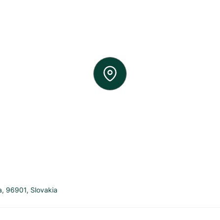
a
,
96901
,
Slovakia