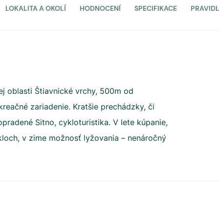
LOKALITA A OKOLÍ
HODNOCENÍ
SPECIFIKACE
PRAVID
ej oblasti Štiavnické vrchy, 500m od
reačné zariadenie. Kratšie prechádzky, či
pradené Sitno, cykloturistika. V lete kúpanie,
kloch, v zime možnosť lyžovania – nenáročný