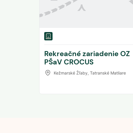
Rekreačné zariadenie OZ
PŠaV CROCUS
Kežmarské Žľaby
,
Tatranské Matliare