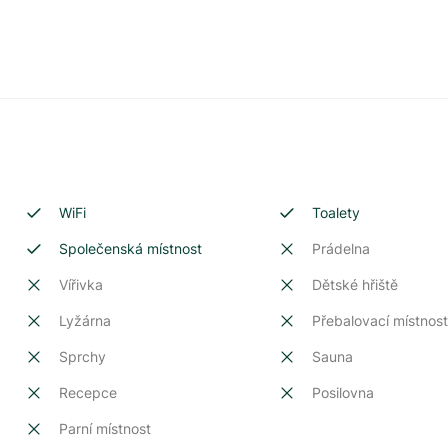
WiFi
Toalety
Společenská místnost
Prádelna
Vířivka
Dětské hřiště
Lyžárna
Přebalovací místnos
Sprchy
Sauna
Recepce
Posilovna
Parní místnost