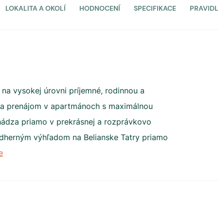
LOKALITA A OKOLÍ
HODNOCENÍ
SPECIFIKACE
PRAVID
na vysokej úrovni príjemné, rodinnou a
 na prenájom v apartmánoch s maximálnou
hádza priamo v prekrásnej a rozprávkovo
ádherným výhľadom na Belianske Tatry priamo
e