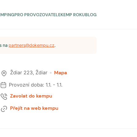
AMPING
PRO PROVOZOVATELE
KEMP ROKU
BLOG
s na
partners@dokempu.cz
.
Ždiar 223
,
Ždiar
Mapa
Provozní doba:
1.1.
-
1.1.
Zavolat do kempu
Přejít na web kempu