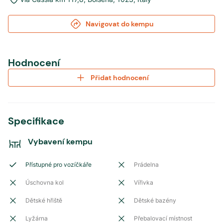
Navigovat do kempu
Hodnocení
Přidat hodnocení
Specifikace
Vybavení kempu
Přístupné pro vozíčkáře
Prádelna
Úschovna kol
Vířivka
Dětské hřiště
Dětské bazény
Lyžárna
Přebalovací místnost