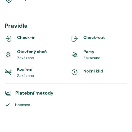
Pravidla
Check-in
Check-out
Otevřený oheň
Party
Zakázano
Zakázano
Kouření
Noční klid
Zakázano
Platební metody
Hotovost