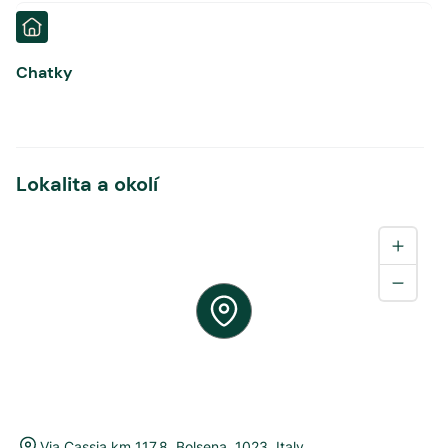
Chatky
Lokalita a okolí
Via Cassia km 117,8
,
Bolsena
,
1023
,
Italy