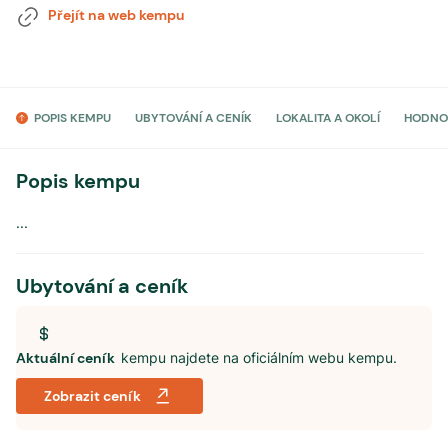
Přejít na web kempu
POPIS KEMPU
UBYTOVÁNÍ A CENÍK
LOKALITA A OKOLÍ
HODNO
Popis kempu
...
Ubytování a ceník
Aktuální ceník
kempu najdete na oficiálním webu kempu.
Zobrazit ceník