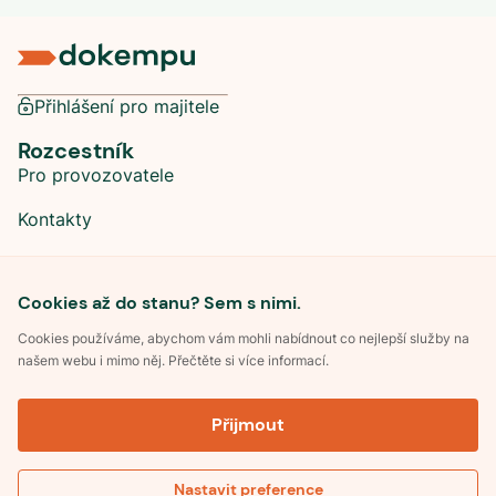
Přihlášení pro majitele
Rozcestník
Pro provozovatele
Kontakty
Sociální sítě
Cookies až do stanu? Sem s nimi.
Cookies používáme, abychom vám mohli nabídnout co nejlepší služby na
našem webu i mimo něj. Přečtěte si více informací.
©
2026
Dokempu.cz. Všechna práva vyhrazena.
Přijmout
Obchodní podmínky
Zpracování osobních údajů
Souhlas se zpracováním osobních údajů
Pravidla soutěže Kemp roku
Nastavit preference
Pravidla pro recenze