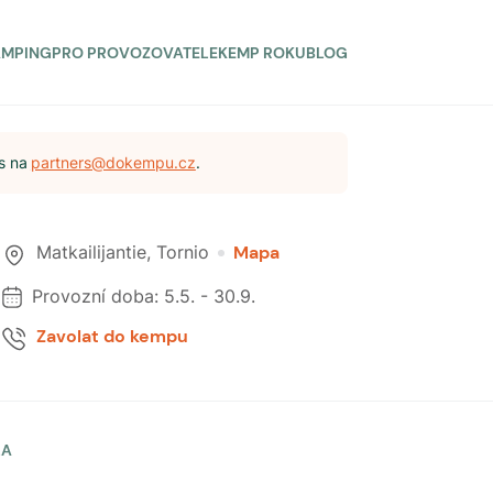
AMPING
PRO PROVOZOVATELE
KEMP ROKU
BLOG
s na
partners@dokempu.cz
.
Matkailijantie
,
Tornio
Mapa
Provozní doba:
5.5.
-
30.9.
Zavolat do kempu
LA