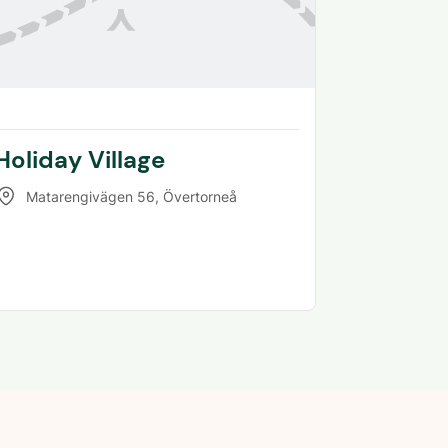
Holiday Village
Matarengivägen 56
,
Övertorneå