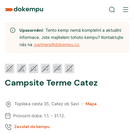
Upozornění:
Tento kemp nemá kompletní a aktuální
informace. Jste majitelem tohoto kempu? Kontaktujte
nás na
partners@dokempu.cz
.
Campsite Terme Catez
Topliska cesta 35
,
Catez ob Savi
Mapa
Provozní doba:
1.1.
-
31.12.
Zavolat do kempu