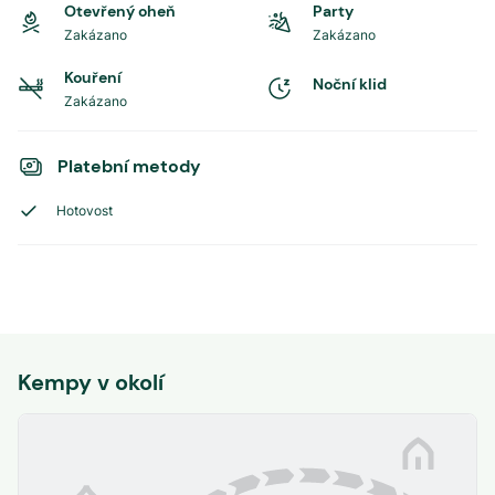
Otevřený oheň
Party
Zakázano
Zakázano
Kouření
Noční klid
Zakázano
Platební metody
Hotovost
Kempy v okolí