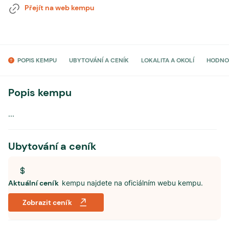
Přejít na web kempu
POPIS KEMPU
UBYTOVÁNÍ A CENÍK
LOKALITA A OKOLÍ
HODNO
Popis kempu
...
Ubytování a ceník
Aktuální ceník
kempu najdete na oficiálním webu kempu.
Zobrazit ceník