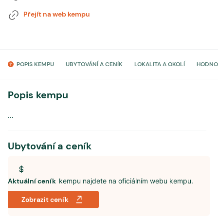
Přejít na web kempu
POPIS KEMPU
UBYTOVÁNÍ A CENÍK
LOKALITA A OKOLÍ
HODNO
Popis kempu
...
Ubytování a ceník
Aktuální ceník
kempu najdete na oficiálním webu kempu.
Zobrazit ceník