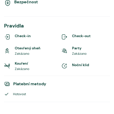
Bezpečnost
Pravidla
Check-in
Check-out
Otevřený oheň
Party
Zakázano
Zakázano
Kouření
Noční klid
Zakázano
Platební metody
Hotovost