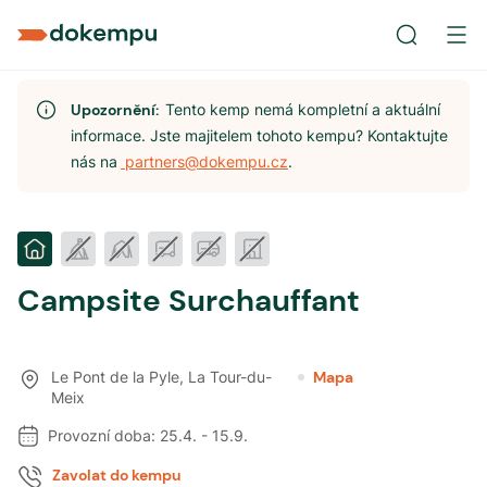
Upozornění:
Tento kemp nemá kompletní a aktuální
informace. Jste majitelem tohoto kempu? Kontaktujte
nás na
partners@dokempu.cz
.
Campsite Surchauffant
Le Pont de la Pyle
,
La Tour-du-
Mapa
Meix
Provozní doba:
25.4.
-
15.9.
Zavolat do kempu