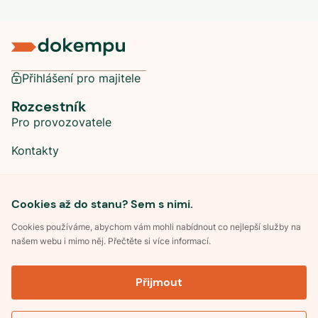
Přihlášení pro majitele
Rozcestník
Pro provozovatele
Kontakty
Sociální sítě
Cookies až do stanu? Sem s nimi.
Cookies používáme, abychom vám mohli nabídnout co nejlepší služby na
našem webu i mimo něj. Přečtěte si více informací.
©
2026
Dokempu.cz. Všechna práva vyhrazena.
Přijmout
Obchodní podmínky
Zpracování osobních údajů
Souhlas se zpracováním osobních údajů
Pravidla soutěže Kemp roku