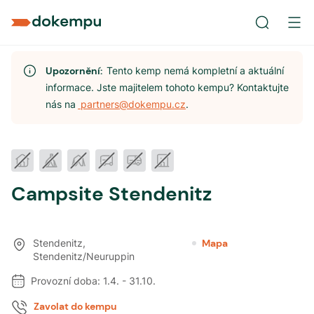
Upozornění:
Tento kemp nemá kompletní a aktuální
informace. Jste majitelem tohoto kempu? Kontaktujte
nás na
partners@dokempu.cz
.
Campsite Stendenitz
Stendenitz
,
Mapa
Stendenitz/Neuruppin
Provozní doba:
1.4.
-
31.10.
Zavolat do kempu