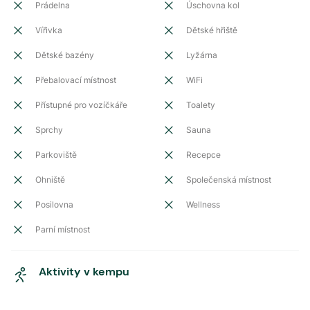
Prádelna
Úschovna kol
Vířivka
Dětské hřiště
Dětské bazény
Lyžárna
Přebalovací místnost
WiFi
Přístupné pro vozíčkáře
Toalety
Sprchy
Sauna
Parkoviště
Recepce
Ohniště
Společenská místnost
Posilovna
Wellness
Parní místnost
Aktivity v kempu