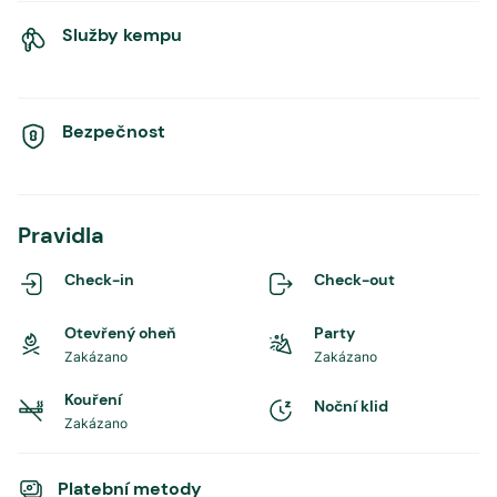
Služby kempu
Bezpečnost
Pravidla
Check-in
Check-out
Otevřený oheň
Party
Zakázano
Zakázano
Kouření
Noční klid
Zakázano
Platební metody