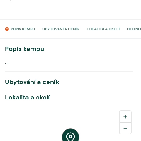
POPIS KEMPU
UBYTOVÁNÍ A CENÍK
LOKALITA A OKOLÍ
HODNO
Popis kempu
...
Ubytování a ceník
Lokalita a okolí