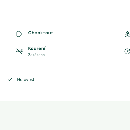
Check-out
Kouření
Zakázano
Hotovost