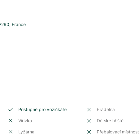
2290
,
France
Přístupné pro vozíčkáře
Prádelna
Vířivka
Dětské hřiště
Lyžárna
Přebalovací místnos