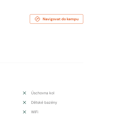
Navigovat do kempu
Úschovna kol
Dětské bazény
t
WiFi