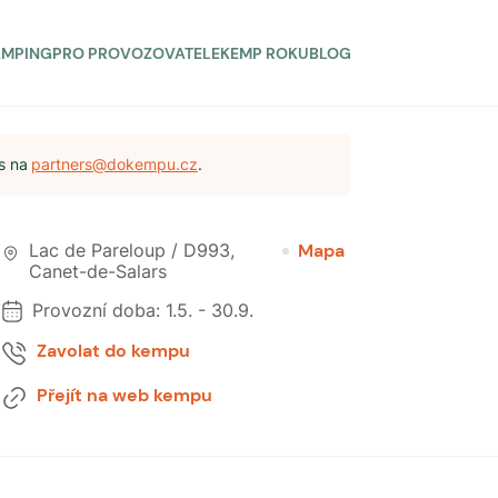
AMPING
PRO PROVOZOVATELE
KEMP ROKU
BLOG
s na
partners@dokempu.cz
.
Lac de Pareloup / D993
,
Mapa
Canet-de-Salars
Provozní doba:
1.5.
-
30.9.
Zavolat do kempu
Přejít na web kempu