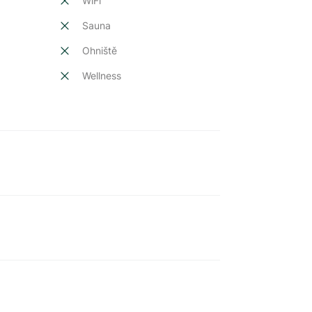
t
WiFi
Sauna
Ohniště
Wellness