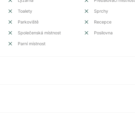
Lyžárna
Přebalovací místnos
Toalety
Sprchy
Parkoviště
Recepce
Společenská místnost
Posilovna
Parní místnost