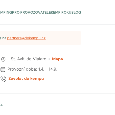
AMPING
PRO PROVOZOVATELE
KEMP ROKU
BLOG
s na
partners@dokempu.cz
.
,
St. Avit-de-Vialard
Mapa
Provozní doba:
1.4.
-
14.9.
Zavolat do kempu
LA