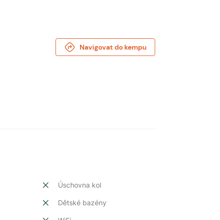
Navigovat do kempu
Úschovna kol
Dětské bazény