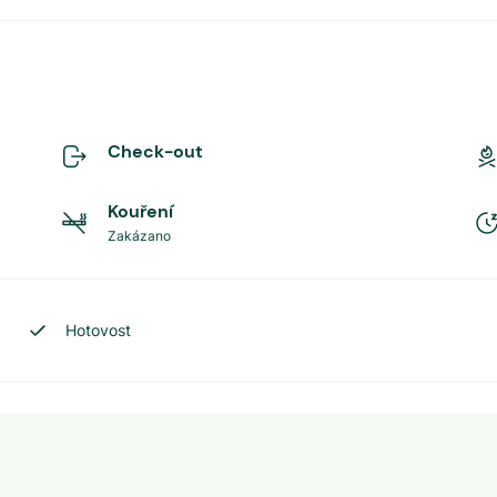
Check-out
Kouření
Zakázano
Hotovost