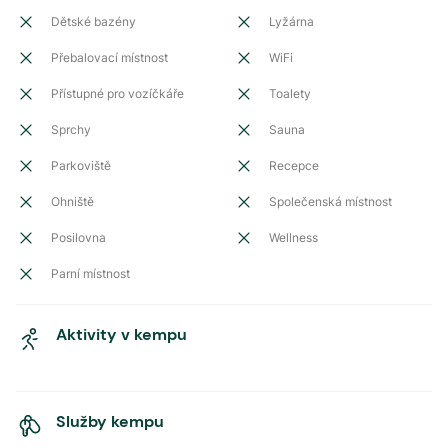
Dětské bazény
Lyžárna
Přebalovací místnost
WiFi
Přístupné pro vozíčkáře
Toalety
Sprchy
Sauna
Parkoviště
Recepce
Ohniště
Společenská místnost
Posilovna
Wellness
Parní místnost
Aktivity v kempu
Služby kempu