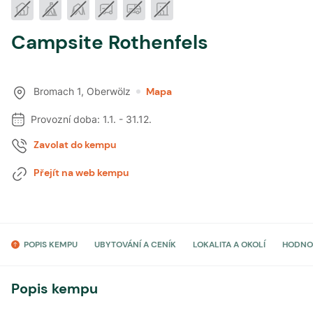
Campsite Rothenfels
Bromach 1
,
Oberwölz
Mapa
Provozní doba:
1.1.
-
31.12.
Zavolat do kempu
Přejít na web kempu
POPIS KEMPU
UBYTOVÁNÍ A CENÍK
LOKALITA A OKOLÍ
HODNO
Popis kempu