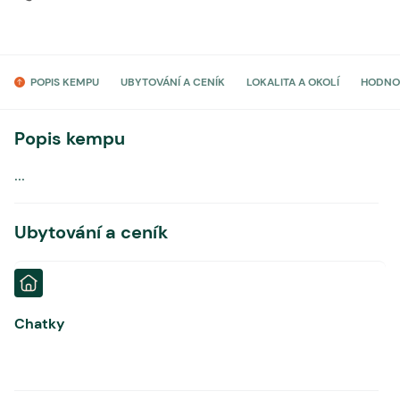
POPIS KEMPU
UBYTOVÁNÍ A CENÍK
LOKALITA A OKOLÍ
HODNO
Popis kempu
...
Ubytování a ceník
Chatky