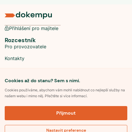
Přihlášení pro majitele
Rozcestník
Pro provozovatele
Kontakty
Sociální sítě
Cookies až do stanu? Sem s nimi.
Cookies používáme, abychom vám mohli nabídnout co nejlepší služby na
našem webu i mimo něj. Přečtěte si více informací.
©
2026
Dokempu.cz. Všechna práva vyhrazena.
Přijmout
Obchodní podmínky
Zpracování osobních údajů
Souhlas se zpracováním osobních údajů
Pravidla soutěže Kemp roku
Nastavit preference
Pravidla pro recenze