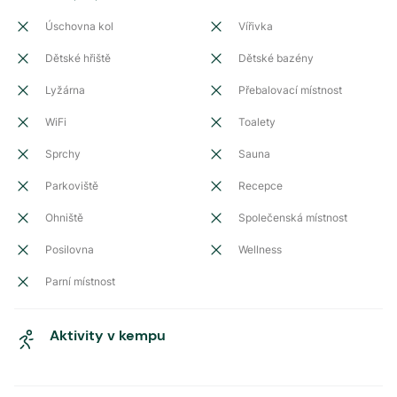
Úschovna kol
Vířivka
Dětské hřiště
Dětské bazény
Lyžárna
Přebalovací místnost
WiFi
Toalety
Sprchy
Sauna
Parkoviště
Recepce
Ohniště
Společenská místnost
Posilovna
Wellness
Parní místnost
Aktivity v kempu