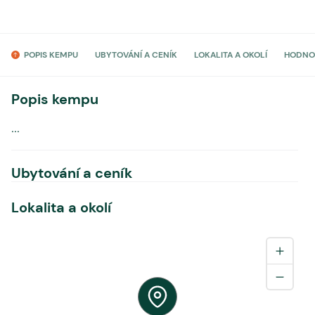
POPIS KEMPU
UBYTOVÁNÍ A CENÍK
LOKALITA A OKOLÍ
HODNO
Popis kempu
...
Ubytování a ceník
Lokalita a okolí