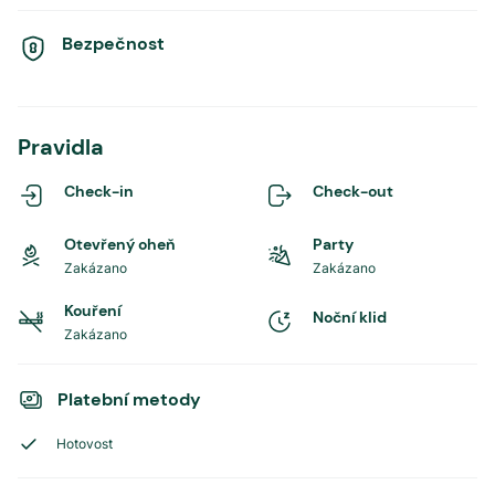
Bezpečnost
Pravidla
Check-in
Check-out
Otevřený oheň
Party
Zakázano
Zakázano
Kouření
Noční klid
Zakázano
Platební metody
Hotovost