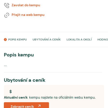
Zavolat do kempu
Přejít na web kempu
POPIS KEMPU
UBYTOVÁNÍ A CENÍK
LOKALITA A OKOLÍ
HODNO
Popis kempu
...
Ubytování a ceník
Aktuální ceník
kempu najdete na oficiálním webu kempu.
Zobrazit ceník