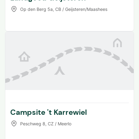
Op den Berg 5a
,
CB / Geijsteren/Maashees
Campsite 't Karrewiel
Peschweg 8
,
CZ / Meerlo