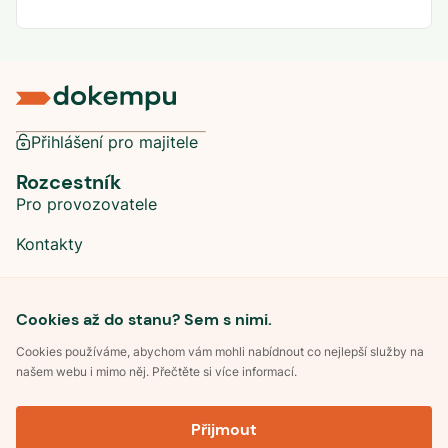
Přihlášení pro majitele
Rozcestník
Pro provozovatele
Kontakty
Sociální sítě
Cookies až do stanu? Sem s nimi.
Cookies používáme, abychom vám mohli nabídnout co nejlepší služby na
našem webu i mimo něj. Přečtěte si více informací.
©
2026
Dokempu.cz. Všechna práva vyhrazena.
Přijmout
Obchodní podmínky
Zpracování osobních údajů