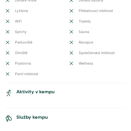
Dětské hřiště
Dětské bazény
Lyžárna
Přebalovací místnost
WiFi
Toalety
Sprchy
Sauna
Parkoviště
Recepce
Ohniště
Společenská místnost
Posilovna
Wellness
Parní místnost
Aktivity v kempu
Služby kempu