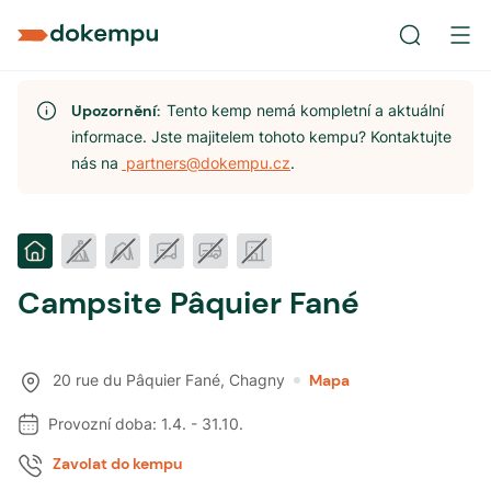
Upozornění:
Tento kemp nemá kompletní a aktuální
informace. Jste majitelem tohoto kempu? Kontaktujte
nás na
partners@dokempu.cz
.
Campsite Pâquier Fané
20 rue du Pâquier Fané
,
Chagny
Mapa
Provozní doba:
1.4.
-
31.10.
Zavolat do kempu