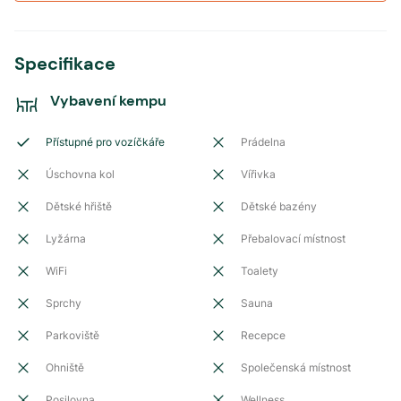
Specifikace
Vybavení kempu
Přístupné pro vozíčkáře
Prádelna
Úschovna kol
Vířivka
Dětské hřiště
Dětské bazény
Lyžárna
Přebalovací místnost
WiFi
Toalety
Sprchy
Sauna
Parkoviště
Recepce
Ohniště
Společenská místnost
Posilovna
Wellness