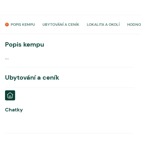
POPIS KEMPU
UBYTOVÁNÍ A CENÍK
LOKALITA A OKOLÍ
HODNO
Popis kempu
...
Ubytování a ceník
Chatky