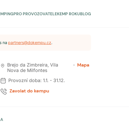
AMPING
PRO PROVOZOVATELE
KEMP ROKU
BLOG
s na
partners@dokempu.cz
.
Brejo da Zimbreira
,
Vila
Mapa
Nova de Milfontes
Provozní doba:
1.1.
-
31.12.
Zavolat do kempu
LA