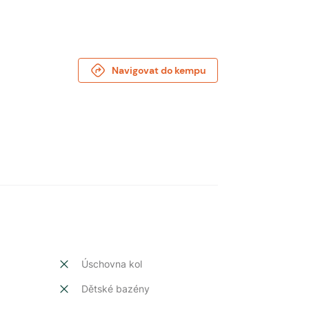
Navigovat do kempu
Úschovna kol
Dětské bazény