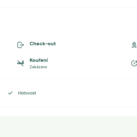
Check-out
Kouření
Zakázano
Hotovost