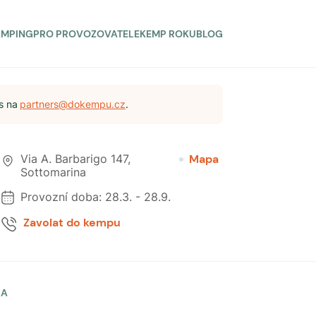
AMPING
PRO PROVOZOVATELE
KEMP ROKU
BLOG
s na
partners@dokempu.cz
.
Via A. Barbarigo 147
,
Mapa
Sottomarina
Provozní doba:
28.3.
-
28.9.
Zavolat do kempu
LA