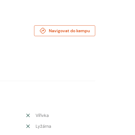
Navigovat do kempu
Vířivka
Lyžárna