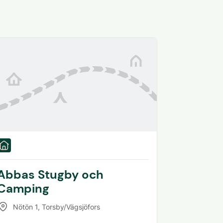
Abbas Stugby och
Camping
Nötön 1
,
Torsby/Vägsjöfors