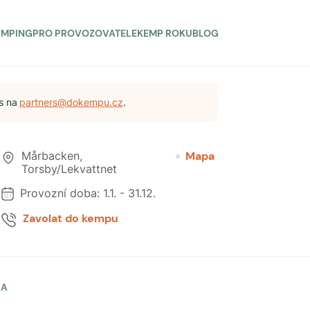
AMPING
PRO PROVOZOVATELE
KEMP ROKU
BLOG
s na
partners@dokempu.cz
.
Mårbacken
,
Mapa
Torsby/Lekvattnet
Provozní doba:
1.1.
-
31.12.
Zavolat do kempu
LA