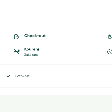
Check-out
Kouření
Zakázano
Hotovost