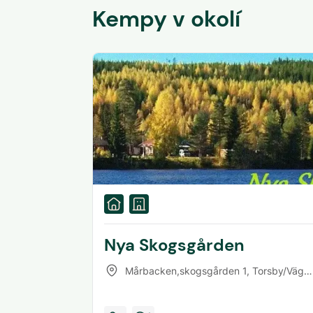
Kempy v okolí
Nya Skogsgården
Mårbacken,skogsgården 1
,
Torsby/Vägsjöfors