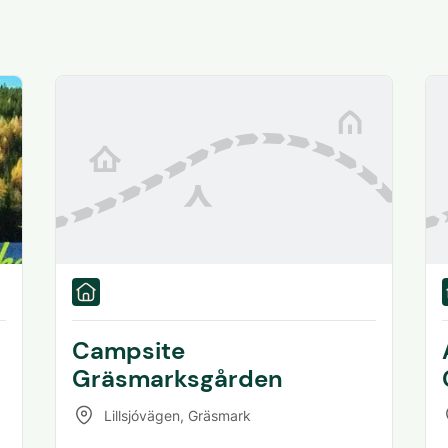
Campsite
Gräsmarksgården
Lillsjóvägen
,
Gräsmark