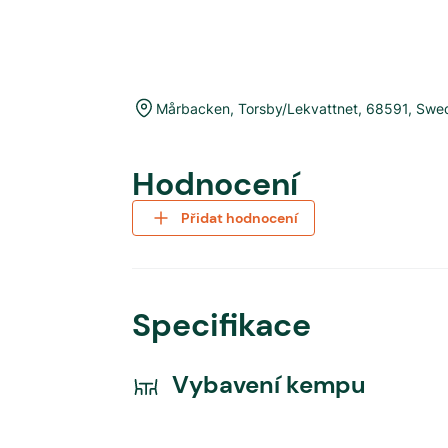
Mårbacken
,
Torsby/Lekvattnet
,
68591
,
Swe
Hodnocení
Přidat hodnocení
Specifikace
Vybavení kempu