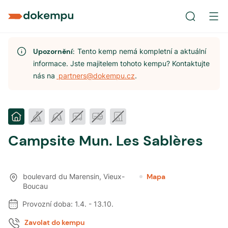
Upozornění:
Tento kemp nemá kompletní a aktuální
informace. Jste majitelem tohoto kempu? Kontaktujte
nás na
partners@dokempu.cz
.
Campsite Mun. Les Sablères
boulevard du Marensin
,
Vieux-
Mapa
Boucau
Provozní doba:
1.4.
-
13.10.
Zavolat do kempu