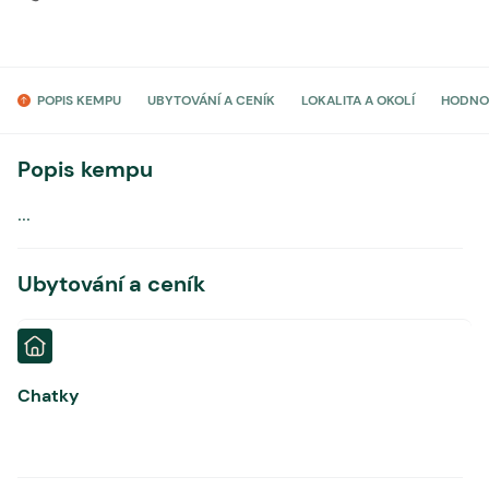
POPIS KEMPU
UBYTOVÁNÍ A CENÍK
LOKALITA A OKOLÍ
HODNO
Popis kempu
...
Ubytování a ceník
Chatky