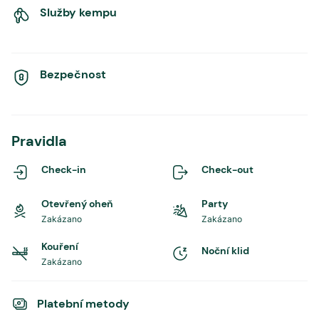
Služby kempu
Bezpečnost
Pravidla
Check-in
Check-out
Otevřený oheň
Party
Zakázano
Zakázano
Kouření
Noční klid
Zakázano
Platební metody