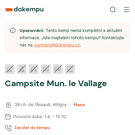
Upozornění:
Tento kemp nemá kompletní a aktuální
informace. Jste majitelem tohoto kempu? Kontaktujte
nás na
partners@dokempu.cz
.
Campsite Mun. le Vallage
38 ch. de l'Assault
,
Attigny
Mapa
Provozní doba:
1.4.
-
15.10.
Zavolat do kempu