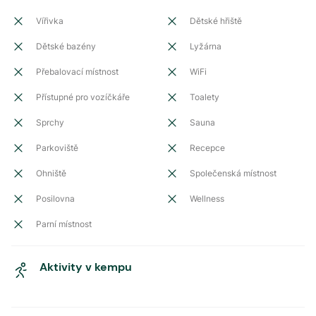
Vířivka
Dětské hřiště
Dětské bazény
Lyžárna
Přebalovací místnost
WiFi
Přístupné pro vozíčkáře
Toalety
Sprchy
Sauna
Parkoviště
Recepce
Ohniště
Společenská místnost
Posilovna
Wellness
Parní místnost
Aktivity v kempu