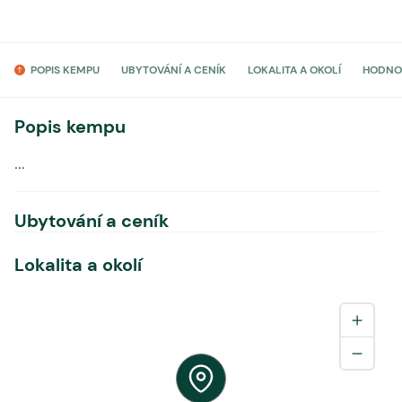
POPIS KEMPU
UBYTOVÁNÍ A CENÍK
LOKALITA A OKOLÍ
HODNO
Popis kempu
...
Ubytování a ceník
Lokalita a okolí