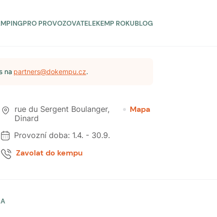
AMPING
PRO PROVOZOVATELE
KEMP ROKU
BLOG
s na
partners@dokempu.cz
.
rue du Sergent Boulanger
,
Mapa
Dinard
Provozní doba:
1.4.
-
30.9.
Zavolat do kempu
LA