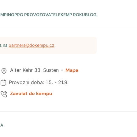
AMPING
PRO PROVOZOVATELE
KEMP ROKU
BLOG
s na
partners@dokempu.cz
.
Alter Kehr 33
,
Susten
Mapa
Provozní doba:
1.5.
-
21.9.
Zavolat do kempu
LA