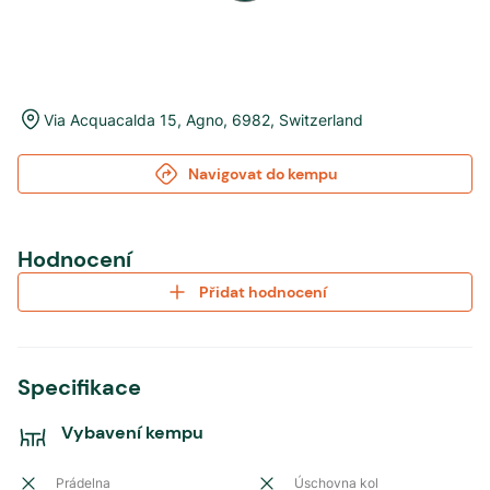
Via Acquacalda 15
,
Agno
,
6982
,
Switzerland
Navigovat do kempu
Hodnocení
Přidat hodnocení
Specifikace
Vybavení kempu
Prádelna
Úschovna kol