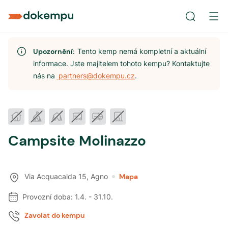
Upozornění:
Tento kemp nemá kompletní a aktuální
informace. Jste majitelem tohoto kempu? Kontaktujte
nás na
partners@dokempu.cz
.
Campsite Molinazzo
Via Acquacalda 15
,
Agno
Mapa
Provozní doba:
1.4.
-
31.10.
Zavolat do kempu