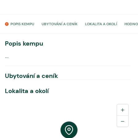
POPIS KEMPU
UBYTOVÁNÍ A CENÍK
LOKALITA A OKOLÍ
HODNO
Popis kempu
...
Ubytování a ceník
Lokalita a okolí