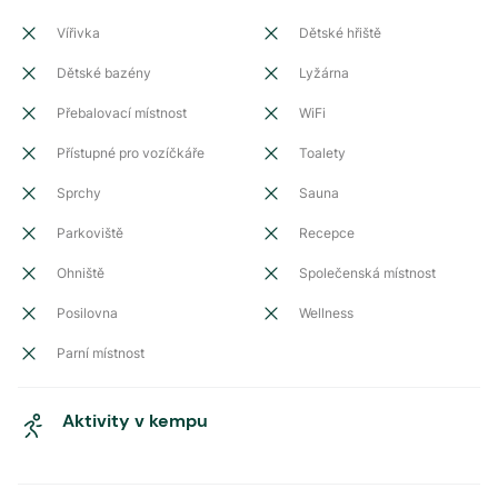
Vířivka
Dětské hřiště
Dětské bazény
Lyžárna
Přebalovací místnost
WiFi
Přístupné pro vozíčkáře
Toalety
Sprchy
Sauna
Parkoviště
Recepce
Ohniště
Společenská místnost
Posilovna
Wellness
Parní místnost
Aktivity v kempu