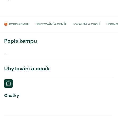
POPIS KEMPU
UBYTOVÁNÍ A CENÍK
LOKALITA A OKOLÍ
HODNO
Popis kempu
...
Ubytování a ceník
Chatky