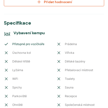
Přidat hodnocení
Specifikace
Vybavení kempu
Přístupné pro vozíčkáře
Prádelna
Úschovna kol
Vířivka
Dětské hřiště
Dětské bazény
Lyžárna
Přebalovací místnost
WiFi
Toalety
Sprchy
Sauna
Parkoviště
Recepce
Ohniště
Společenská místnost