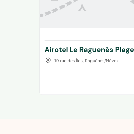
Airotel Le Raguenès Plage
19 rue des Îles
,
Raguénès/Névez