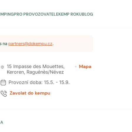
AMPING
PRO PROVOZOVATELE
KEMP ROKU
BLOG
s na
partners@dokempu.cz
.
15 Impasse des Mouettes,
Mapa
Keroren
,
Raguénès/Névez
Provozní doba:
15.5.
-
15.9.
Zavolat do kempu
LA