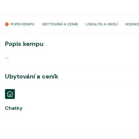
POPIS KEMPU
UBYTOVÁNÍ A CENÍK
LOKALITA A OKOLÍ
HODNO
Popis kempu
...
Ubytování a ceník
Chatky