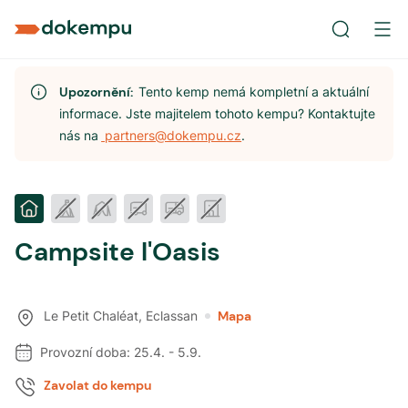
Upozornění:
Tento kemp nemá kompletní a aktuální
informace. Jste majitelem tohoto kempu? Kontaktujte
nás na
partners@dokempu.cz
.
Campsite l'Oasis
Le Petit Chaléat
,
Eclassan
Mapa
Provozní doba:
25.4.
-
5.9.
Zavolat do kempu