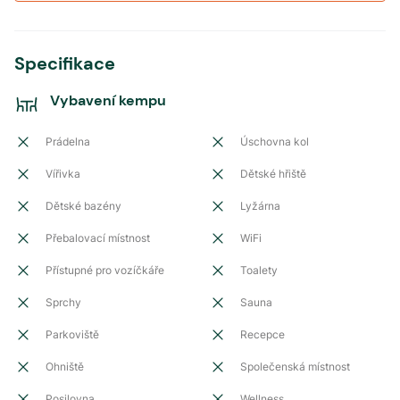
Specifikace
Vybavení kempu
Prádelna
Úschovna kol
Vířivka
Dětské hřiště
Dětské bazény
Lyžárna
Přebalovací místnost
WiFi
Přístupné pro vozíčkáře
Toalety
Sprchy
Sauna
Parkoviště
Recepce
Ohniště
Společenská místnost
Posilovna
Wellness