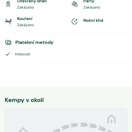
Otevřený oheň
Party
Zakázano
Zakázano
Kouření
Noční klid
Zakázano
Platební metody
Hotovost
Kempy v okolí