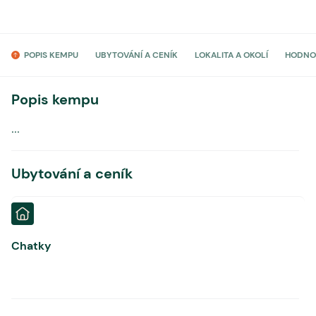
POPIS KEMPU
UBYTOVÁNÍ A CENÍK
LOKALITA A OKOLÍ
HODNO
Popis kempu
...
Ubytování a ceník
Chatky