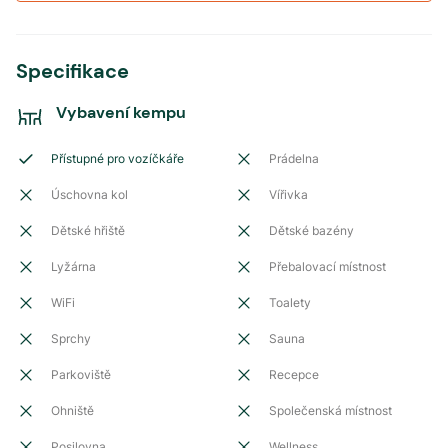
Specifikace
Vybavení kempu
Přístupné pro vozíčkáře
Prádelna
Úschovna kol
Vířivka
Dětské hřiště
Dětské bazény
Lyžárna
Přebalovací místnost
WiFi
Toalety
Sprchy
Sauna
Parkoviště
Recepce
Ohniště
Společenská místnost
Posilovna
Wellness