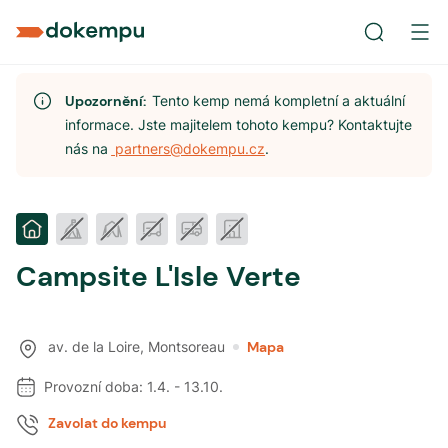
Upozornění:
Tento kemp nemá kompletní a aktuální
informace. Jste majitelem tohoto kempu? Kontaktujte
nás na
partners@dokempu.cz
.
Campsite L'Isle Verte
av. de la Loire
,
Montsoreau
Mapa
Provozní doba:
1.4.
-
13.10.
Zavolat do kempu