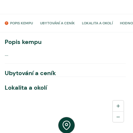
POPIS KEMPU
UBYTOVÁNÍ A CENÍK
LOKALITA A OKOLÍ
HODNO
Popis kempu
...
Ubytování a ceník
Lokalita a okolí