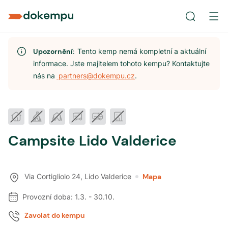
Upozornění:
Tento kemp nemá kompletní a aktuální
informace. Jste majitelem tohoto kempu? Kontaktujte
nás na
partners@dokempu.cz
.
Campsite Lido Valderice
Via Cortigliolo 24
,
Lido Valderice
Mapa
Provozní doba:
1.3.
-
30.10.
Zavolat do kempu