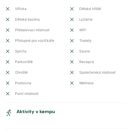
Vířivka
Dětské hřiště
Dětské bazény
Lyžárna
Přebalovací místnost
WiFi
Přístupné pro vozíčkáře
Toalety
Sprchy
Sauna
Parkoviště
Recepce
Ohniště
Společenská místnost
Posilovna
Wellness
Parní místnost
Aktivity v kempu