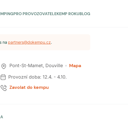
AMPING
PRO PROVOZOVATELE
KEMP ROKU
BLOG
s na
partners@dokempu.cz
.
Pont-St-Mamet
,
Douville
Mapa
Provozní doba:
12.4.
-
4.10.
Zavolat do kempu
LA