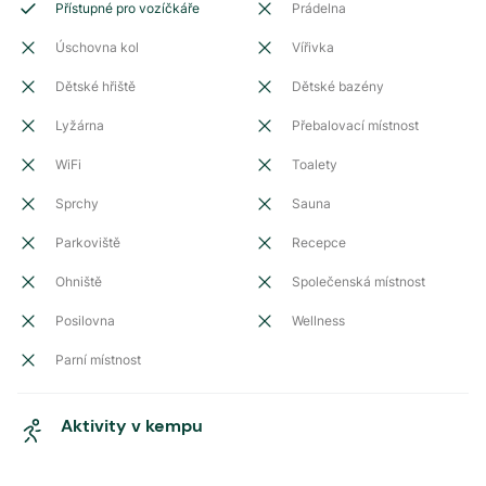
Přístupné pro vozíčkáře
Prádelna
Úschovna kol
Vířivka
Dětské hřiště
Dětské bazény
Lyžárna
Přebalovací místnost
WiFi
Toalety
Sprchy
Sauna
Parkoviště
Recepce
Ohniště
Společenská místnost
Posilovna
Wellness
Parní místnost
Aktivity v kempu