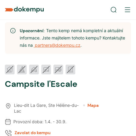
Upozornění:
Tento kemp nemá kompletní a aktuální
informace. Jste majitelem tohoto kempu? Kontaktujte
nás na
partners@dokempu.cz
.
Campsite l'Escale
Lieu-dit La Gare
,
Ste Hélène-du-
Mapa
Lac
Provozní doba:
1.4.
-
30.9.
Zavolat do kempu