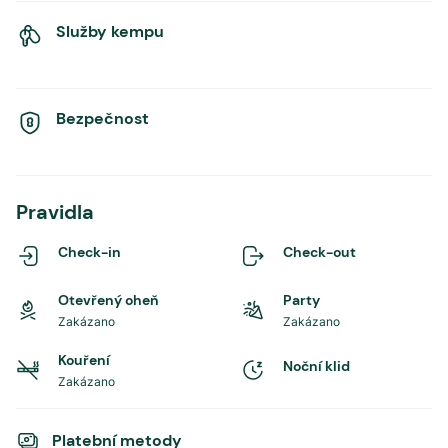
Služby kempu
Bezpečnost
Pravidla
Check-in
Check-out
Otevřený oheň
Party
Zakázano
Zakázano
Kouření
Noční klid
Zakázano
Platební metody