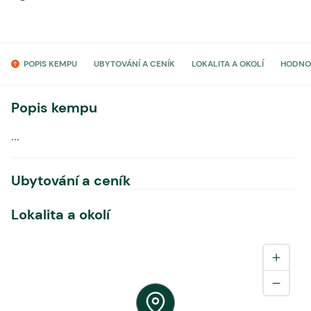
POPIS KEMPU
UBYTOVÁNÍ A CENÍK
LOKALITA A OKOLÍ
HODNO
Popis kempu
...
Ubytování a ceník
Lokalita a okolí