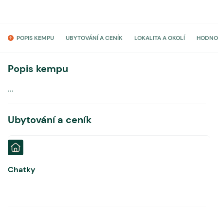
POPIS KEMPU
UBYTOVÁNÍ A CENÍK
LOKALITA A OKOLÍ
HODNO
Popis kempu
...
Ubytování a ceník
Chatky