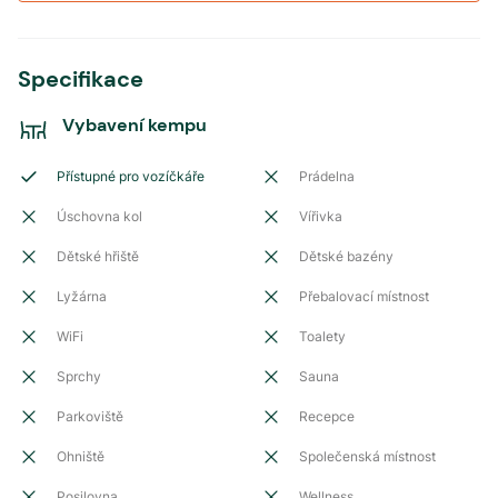
Specifikace
Vybavení kempu
Přístupné pro vozíčkáře
Prádelna
Úschovna kol
Vířivka
Dětské hřiště
Dětské bazény
Lyžárna
Přebalovací místnost
WiFi
Toalety
Sprchy
Sauna
Parkoviště
Recepce
Ohniště
Společenská místnost
Posilovna
Wellness