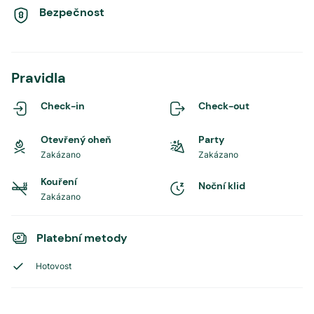
Bezpečnost
Pravidla
Check-in
Check-out
Otevřený oheň
Party
Zakázano
Zakázano
Kouření
Noční klid
Zakázano
Platební metody
Hotovost