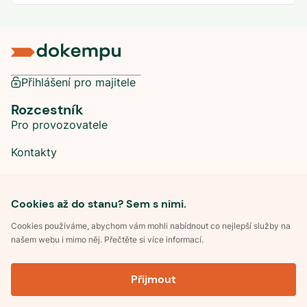
Přihlášení pro majitele
Rozcestník
Pro provozovatele
Kontakty
Sociální sítě
Cookies až do stanu? Sem s nimi.
Cookies používáme, abychom vám mohli nabídnout co nejlepší služby na
našem webu i mimo něj. Přečtěte si více informací.
©
2026
Dokempu.cz. Všechna práva vyhrazena.
Přijmout
Obchodní podmínky
Zpracování osobních údajů
Souhlas se zpracováním osobních údajů