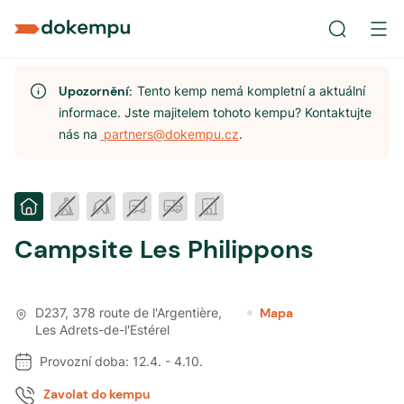
Upozornění:
Tento kemp nemá kompletní a aktuální
informace. Jste majitelem tohoto kempu? Kontaktujte
nás na
partners@dokempu.cz
.
Campsite Les Philippons
D237, 378 route de l'Argentière
,
Mapa
Les Adrets-de-l'Estérel
Provozní doba:
12.4.
-
4.10.
Zavolat do kempu