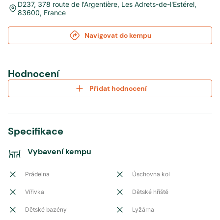
D237, 378 route de l'Argentière
,
Les Adrets-de-l'Estérel
,
83600
,
France
Navigovat do kempu
Hodnocení
Přidat hodnocení
Specifikace
Vybavení kempu
Prádelna
Úschovna kol
Vířivka
Dětské hřiště
Dětské bazény
Lyžárna