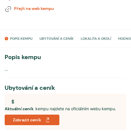
Přejít na web kempu
POPIS KEMPU
UBYTOVÁNÍ A CENÍK
LOKALITA A OKOLÍ
HODNO
Popis kempu
...
Ubytování a ceník
Aktuální ceník
kempu najdete na oficiálním webu kempu.
Zobrazit ceník