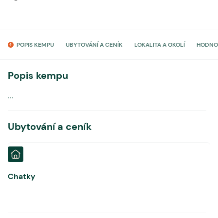
POPIS KEMPU
UBYTOVÁNÍ A CENÍK
LOKALITA A OKOLÍ
HODNO
Popis kempu
...
Ubytování a ceník
Chatky