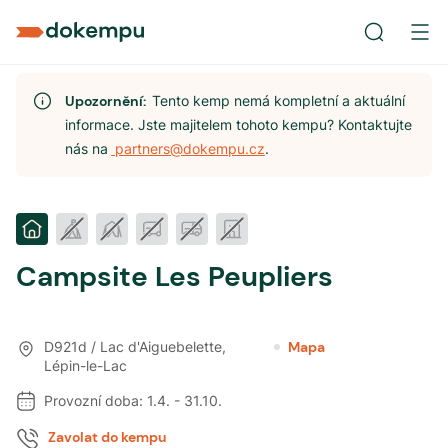
Upozornění:
Tento kemp nemá kompletní a aktuální
informace. Jste majitelem tohoto kempu? Kontaktujte
nás na
partners@dokempu.cz
.
Campsite Les Peupliers
D921d / Lac d'Aiguebelette
,
Mapa
Lépin-le-Lac
Provozní doba:
1.4.
-
31.10.
Zavolat do kempu