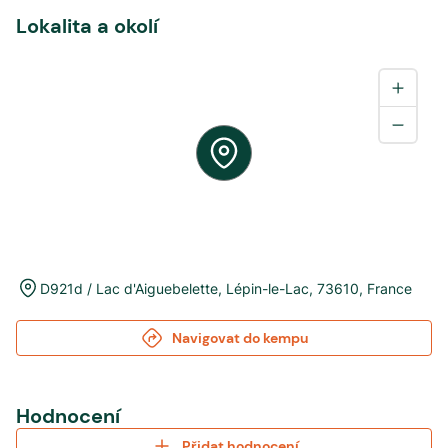
Lokalita a okolí
D921d / Lac d'Aiguebelette
,
Lépin-le-Lac
,
73610
,
France
Navigovat do kempu
Hodnocení
Přidat hodnocení