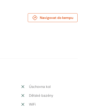
Navigovat do kempu
Úschovna kol
Dětské bazény
t
WiFi