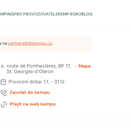
AMPING
PRO PROVOZOVATELE
KEMP ROKU
BLOG
s na
partners@dokempu.cz
.
route de Ponthezières, BP 17
,
Mapa
St. Georges-d'Oléron
Provozní doba:
1.1.
-
31.12.
Zavolat do kempu
Přejít na web kempu