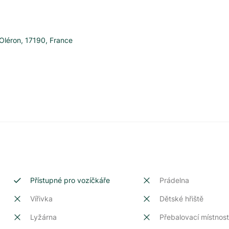
Oléron
,
17190
,
France
Přístupné pro vozíčkáře
Prádelna
Vířivka
Dětské hřiště
Lyžárna
Přebalovací místnos