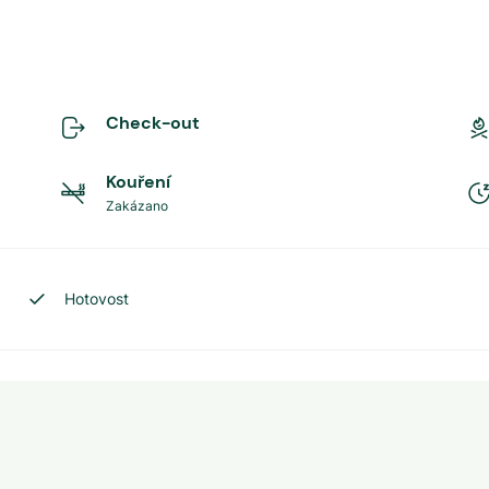
Check-out
Kouření
Zakázano
Hotovost