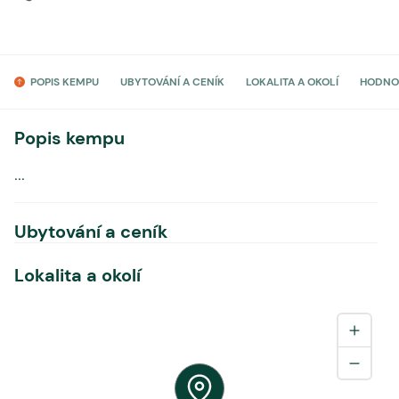
POPIS KEMPU
UBYTOVÁNÍ A CENÍK
LOKALITA A OKOLÍ
HODNO
Popis kempu
...
Ubytování a ceník
Lokalita a okolí