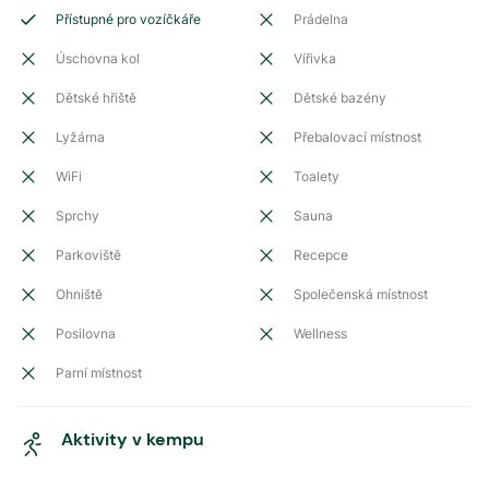
Přístupné pro vozíčkáře
Prádelna
Úschovna kol
Vířivka
Dětské hřiště
Dětské bazény
Lyžárna
Přebalovací místnost
WiFi
Toalety
Sprchy
Sauna
Parkoviště
Recepce
Ohniště
Společenská místnost
Posilovna
Wellness
Parní místnost
Aktivity v kempu