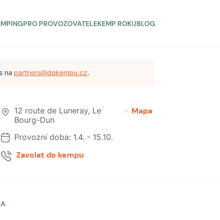
AMPING
PRO PROVOZOVATELE
KEMP ROKU
BLOG
s na
partners@dokempu.cz
.
12 route de Luneray
,
Le
Mapa
Bourg-Dun
Provozní doba:
1.4.
-
15.10.
Zavolat do kempu
LA