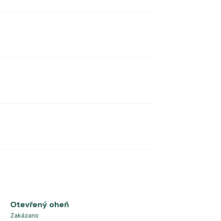
Otevřený oheň
Zakázano