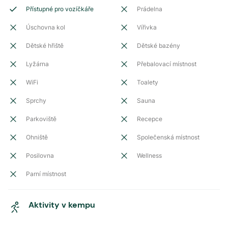
Přístupné pro vozíčkáře
Prádelna
Úschovna kol
Vířivka
Dětské hřiště
Dětské bazény
Lyžárna
Přebalovací místnost
WiFi
Toalety
Sprchy
Sauna
Parkoviště
Recepce
Ohniště
Společenská místnost
Posilovna
Wellness
Parní místnost
Aktivity v kempu