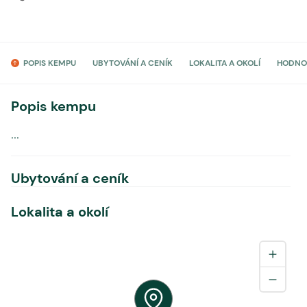
POPIS KEMPU
UBYTOVÁNÍ A CENÍK
LOKALITA A OKOLÍ
HODNO
Popis kempu
...
Ubytování a ceník
Lokalita a okolí