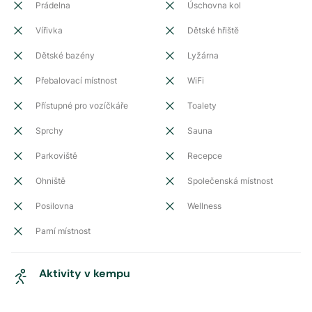
Prádelna
Úschovna kol
Vířivka
Dětské hřiště
Dětské bazény
Lyžárna
Přebalovací místnost
WiFi
Přístupné pro vozíčkáře
Toalety
Sprchy
Sauna
Parkoviště
Recepce
Ohniště
Společenská místnost
Posilovna
Wellness
Parní místnost
Aktivity v kempu