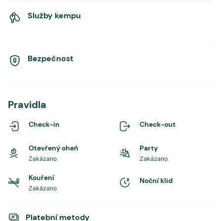
Služby kempu
Bezpečnost
Pravidla
Check-in
Check-out
Otevřený oheň
Party
Zakázano
Zakázano
Kouření
Noční klid
Zakázano
Platební metody