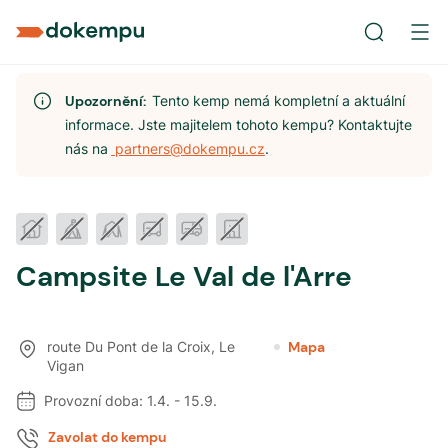
Upozornění:
Tento kemp nemá kompletní a aktuální
informace. Jste majitelem tohoto kempu? Kontaktujte
nás na
partners@dokempu.cz
.
Campsite Le Val de l'Arre
route Du Pont de la Croix
,
Le
Mapa
Vigan
Provozní doba:
1.4.
-
15.9.
Zavolat do kempu