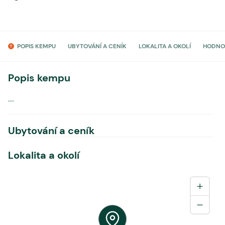
POPIS KEMPU
UBYTOVÁNÍ A CENÍK
LOKALITA A OKOLÍ
HODNO
Popis kempu
...
Ubytování a ceník
Lokalita a okolí