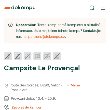
Upozornění:
Tento kemp nemá kompletní a aktuální
informace. Jste majitelem tohoto kempu? Kontaktujte
nás na
partners@dokempu.cz
.
Campsite Le Provençal
route des Gorges, D290
,
Vallon-
Mapa
Pont-d'Arc
Provozní doba:
13.4.
-
20.9.
Zavolat do kempu