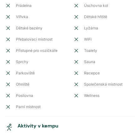
Prádelna
Úschovna kol
Vířivka
Dětské hřiště
Dětské bazény
Lyžárna
Přebalovací místnost
WiFi
Přístupné pro vozíčkáře
Toalety
Sprchy
Sauna
Parkoviště
Recepce
Ohniště
Společenská místnost
Posilovna
Wellness
Parní místnost
Aktivity v kempu