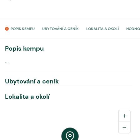
POPIS KEMPU
UBYTOVÁNÍ A CENÍK
LOKALITA A OKOLÍ
HODNO
Popis kempu
...
Ubytování a ceník
Lokalita a okolí