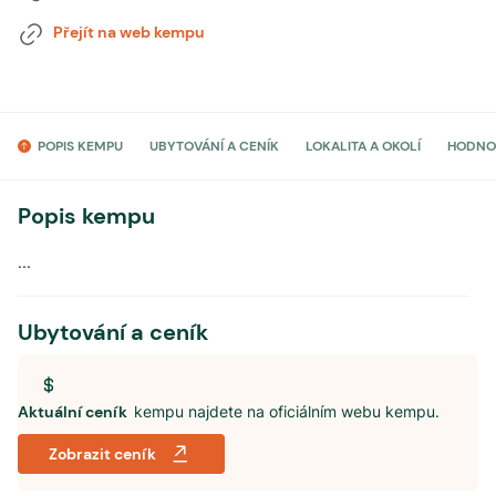
Přejít na web kempu
POPIS KEMPU
UBYTOVÁNÍ A CENÍK
LOKALITA A OKOLÍ
HODNO
Popis kempu
...
Ubytování a ceník
Aktuální ceník
kempu najdete na oficiálním webu kempu.
Zobrazit ceník