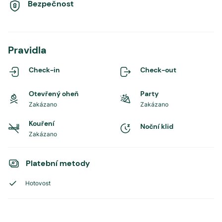
Bezpečnost
Pravidla
Check-in
Check-out
Otevřený oheň
Party
Zakázano
Zakázano
Kouření
Noční klid
Zakázano
Platební metody
Hotovost