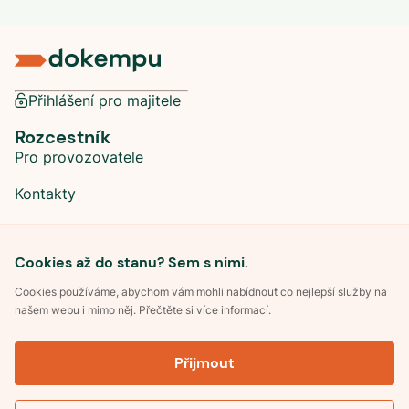
Přihlášení pro majitele
Rozcestník
Pro provozovatele
Kontakty
Sociální sítě
Cookies až do stanu? Sem s nimi.
Cookies používáme, abychom vám mohli nabídnout co nejlepší služby na
našem webu i mimo něj. Přečtěte si více informací.
©
2026
Dokempu.cz. Všechna práva vyhrazena.
Přijmout
Obchodní podmínky
Zpracování osobních údajů
Souhlas se zpracováním osobních údajů
Pravidla soutěže Kemp roku