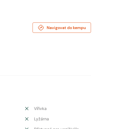
Navigovat do kempu
Vířivka
Lyžárna