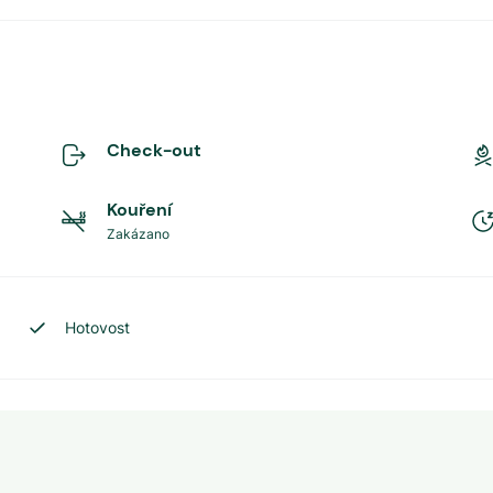
Check-out
Kouření
Zakázano
Hotovost