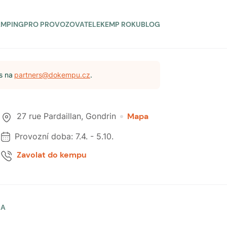
AMPING
PRO PROVOZOVATELE
KEMP ROKU
BLOG
s na
partners@dokempu.cz
.
27 rue Pardaillan
,
Gondrin
Mapa
Provozní doba:
7.4.
-
5.10.
Zavolat do kempu
LA