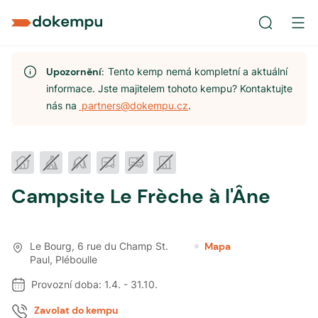
Upozornění:
Tento kemp nemá kompletní a aktuální
informace. Jste majitelem tohoto kempu? Kontaktujte
nás na
partners@dokempu.cz
.
Campsite Le Frèche à l'Âne
Le Bourg, 6 rue du Champ St.
Mapa
Paul
,
Pléboulle
Provozní doba:
1.4.
-
31.10.
Zavolat do kempu