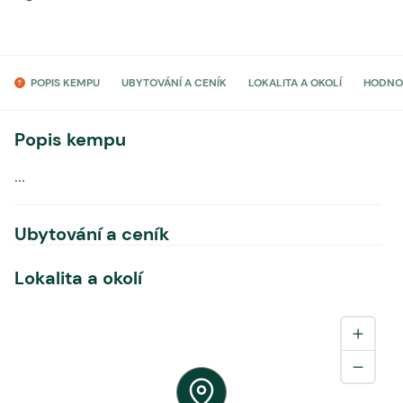
POPIS KEMPU
UBYTOVÁNÍ A CENÍK
LOKALITA A OKOLÍ
HODNO
Popis kempu
...
Ubytování a ceník
Lokalita a okolí